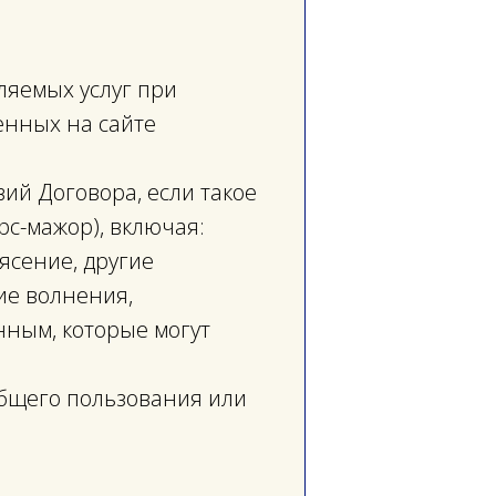
ляемых услуг при
енных на сайте
вий Договора, если такое
с-мажор), включая:
ясение, другие
ие волнения,
нным, которые могут
 общего пользования или