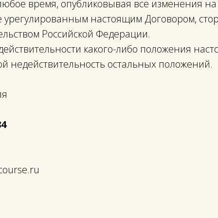
любое время, опубликовывая все изменения на 
 не урегулированным настоящим Договором, сто
ельством Российской Федерации.
едействительности какого-либо положения наст
бой недействительность остальных положений.
ля
84
course.ru