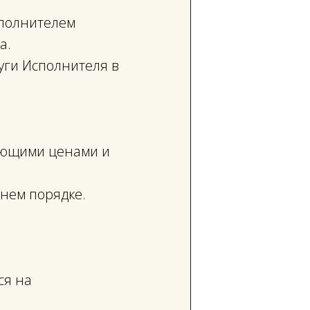
сполнителем
а.
уги Исполнителя в
вующими ценами и
ннем порядке.
ся на